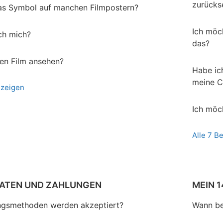
zurücks
as Symbol auf manchen Filmpostern?
Ich möc
ich mich?
das?
nen Film ansehen?
Habe ic
meine C
nzeigen
Ich möc
Alle 7 B
DATEN UND ZAHLUNGEN
MEIN 
ngsmethoden werden akzeptiert?
Wann be