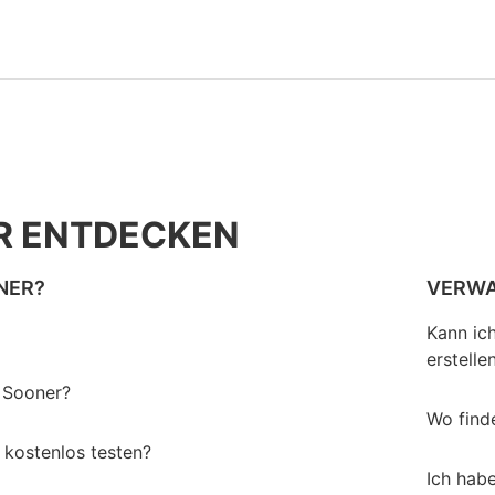
R ENTDECKEN
NER?
VERWA
Kann ic
erstelle
t Sooner?
Wo find
 kostenlos testen?
Ich hab