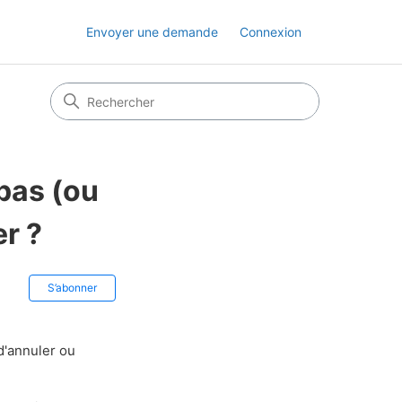
Envoyer une demande
Connexion
 pas (ou
er ?
Pas encore suivi par quelqu'un
S’abonner
 d'annuler ou